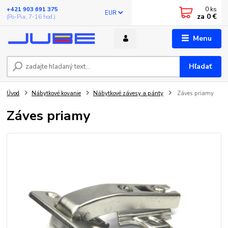
0
ks
+421 903 691 375
EUR
za
0 €
(Po-Pia, 7-16 hod.)
Menu
Hľadať
Úvod
Nábytkové kovanie
Nábytkové závesy a pánty
Záves priamy
Záves priamy