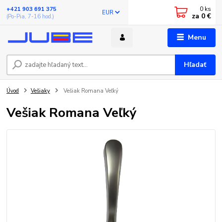
0
ks
+421 903 691 375
EUR
za
0 €
(Po-Pia, 7-16 hod.)
Menu
Hľadať
Úvod
Vešiaky
Vešiak Romana Veľký
Vešiak Romana Veľký