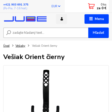
0
ks
+421 903 691 375
EUR
za
0 €
(Po-Pia, 7-16 hod.)
Menu
Hľadať
Úvod
Vešiaky
Vešiak Orient čierny
Vešiak Orient čierny