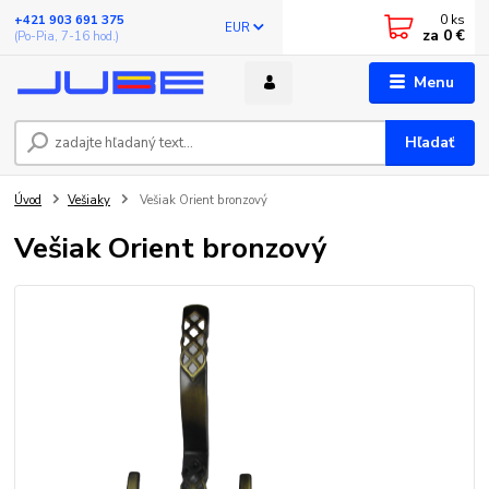
0
ks
+421 903 691 375
EUR
za
0 €
(Po-Pia, 7-16 hod.)
Menu
Hľadať
Úvod
Vešiaky
Vešiak Orient bronzový
Vešiak Orient bronzový