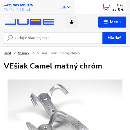
0
ks
+421 903 691 375
EUR
za
0 €
(Po-Pia, 7-16 hod.)
Menu
Hľadať
Úvod
Vešiaky
VEšiak Camel matný chróm
VEšiak Camel matný chróm