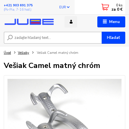
0
ks
+421 903 691 375
EUR
za
0 €
(Po-Pia, 7-16 hod.)
Menu
Hľadať
Úvod
Vešiaky
Vešiak Camel matný chróm
Vešiak Camel matný chróm