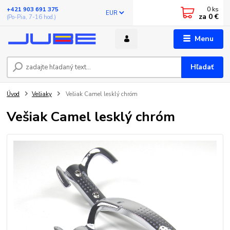
0
ks
+421 903 691 375
EUR
za
0 €
(Po-Pia, 7-16 hod.)
Menu
Hľadať
Úvod
Vešiaky
Vešiak Camel lesklý chróm
Vešiak Camel lesklý chróm