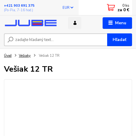
0
ks
+421 903 691 375
EUR
za
0 €
(Po-Pia, 7-16 hod.)
Menu
Hľadať
Úvod
Vešiaky
Vešiak 12 TR
Vešiak 12 TR