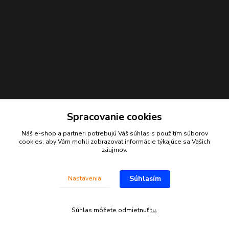
Spracovanie cookies
Náš e-shop a partneri potrebujú Váš
súhlas
s použitím súborov
Kontakty
cookies, aby Vám mohli zobrazovať informácie týkajúce sa Vašich
záujmov.
Juraj Beliansky
+421 903 691 375
Súhlasím
Nastavenia
(Po-Pia, 7-16 hod.)
beliansky.juraj@gmail.com
Súhlas môžete odmietnuť
tu
.