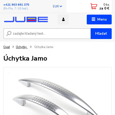
0
ks
+421 903 691 375
EUR
za
0 €
(Po-Pia, 7-16 hod.)
Menu
Hľadať
Úvod
Úchytky
Úchytka Jamo
Úchytka Jamo