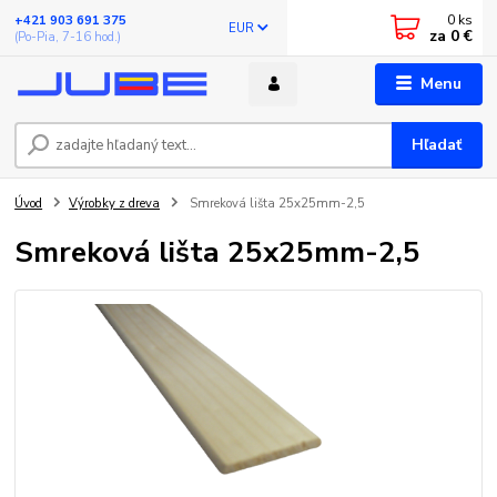
0
ks
+421 903 691 375
EUR
za
0 €
(Po-Pia, 7-16 hod.)
Menu
Hľadať
Úvod
Výrobky z dreva
Smreková lišta 25x25mm-2,5
Smreková lišta 25x25mm-2,5