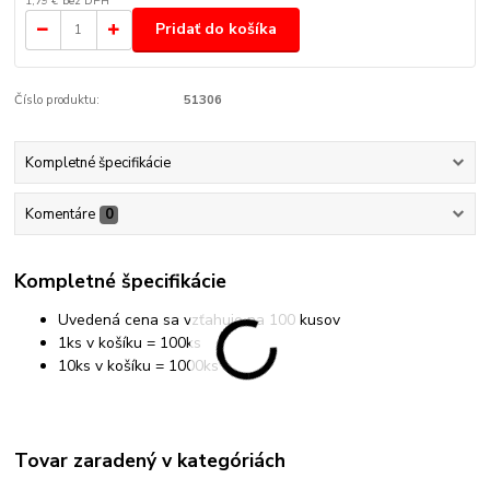
1,79 €
bez DPH
Pridať do košíka
Číslo produktu:
51306
Kompletné špecifikácie
Komentáre
0
Kompletné špecifikácie
Uvedená cena sa vzťahuje na 100 kusov
1ks v košíku
= 100ks
10ks v košíku = 1000ks
Tovar zaradený v kategóriách