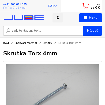
0
ks
+421 903 691 375
EUR
za
0 €
(Po-Pia, 7-16 hod.)
Menu
Hľadať
Úvod
Spojovací materiál
Skrutky
Skrutka Torx 4mm
Skrutka Torx 4mm