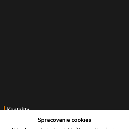
Kontakty
Spracovanie cookies
Juraj Beliansky
+421 903 691 375