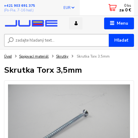
0
ks
+421 903 691 375
EUR
za
0 €
(Po-Pia, 7-16 hod.)
Menu
Hľadať
Úvod
Spojovací materiál
Skrutky
Skrutka Torx 3,5mm
Skrutka Torx 3,5mm