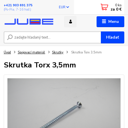
0
ks
+421 903 691 375
EUR
za
0 €
(Po-Pia, 7-16 hod.)
Menu
Hľadať
Úvod
Spojovací materiál
Skrutky
Skrutka Torx 3,5mm
Skrutka Torx 3,5mm