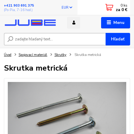
0
ks
+421 903 691 375
EUR
za
0 €
(Po-Pia, 7-16 hod.)
Menu
Hľadať
Úvod
Spojovací materiál
Skrutky
Skrutka metrická
Skrutka metrická