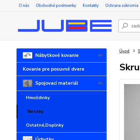
O nás
Obchodné podmienky
Kontakty
Ochrana súkromia
Úvod
S
Nábytkové kovanie
Skru
Kovanie pre posuvné dvere
Spojovací materiál
Hmoždinky
Skrutky
Ostatné,Doplnky
Úchytky