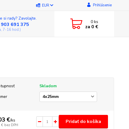
Prihlásenie
EUR
e si rady? Zavolajte.
0
ks
 903 691 375
za
0 €
a, 7-16 hod.)
tupnosť
Skladom
zmer
03 €
/
ks
Pridať do košíka
 €
bez DPH