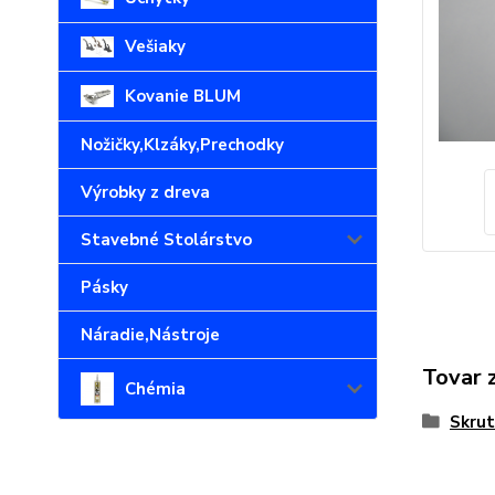
Vešiaky
Kovanie BLUM
Nožičky,Klzáky,Prechodky
Výrobky z dreva
Stavebné Stolárstvo
Pásky
Náradie,Nástroje
Tovar 
Chémia
Skrut