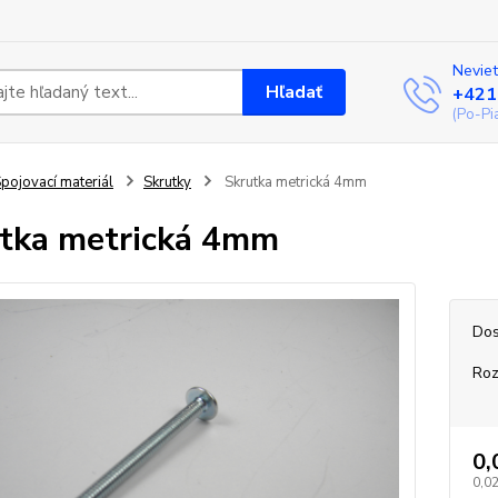
Neviet
Hľadať
+421
(Po-Pi
pojovací materiál
Skrutky
Skrutka metrická 4mm
tka metrická 4mm
Dos
Ro
0,
0,02