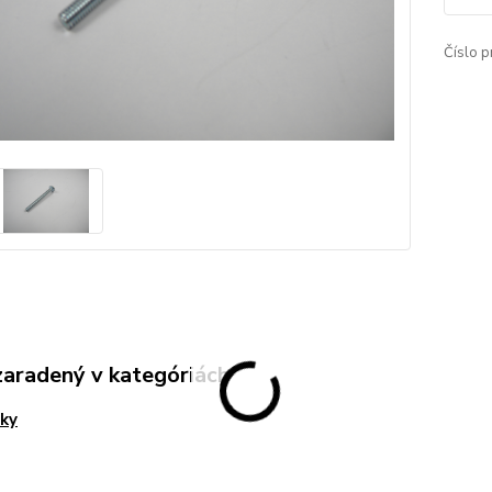
Číslo p
zaradený v kategóriách
ky