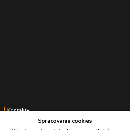
Kontakty
Spracovanie cookies
Juraj Beliansky
+421 903 691 375