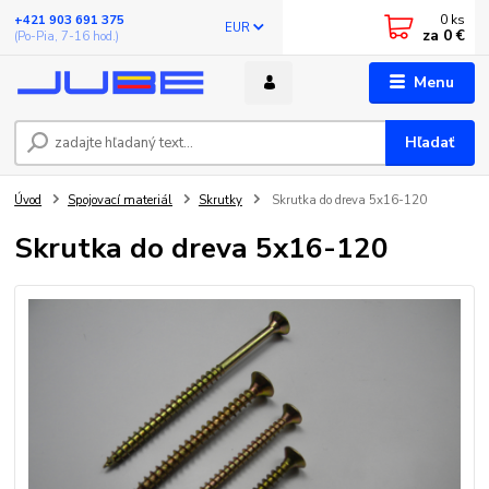
0
ks
+421 903 691 375
EUR
za
0 €
(Po-Pia, 7-16 hod.)
Menu
Hľadať
Úvod
Spojovací materiál
Skrutky
Skrutka do dreva 5x16-120
Skrutka do dreva 5x16-120