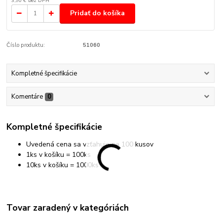
3,90 €
bez DPH
Pridať do košíka
Číslo produktu:
51060
Kompletné špecifikácie
Komentáre
0
Kompletné špecifikácie
Uvedená cena sa vzťahuje na 100 kusov
1ks v košíku
= 100ks
10ks v košíku = 1000ks
Tovar zaradený v kategóriách