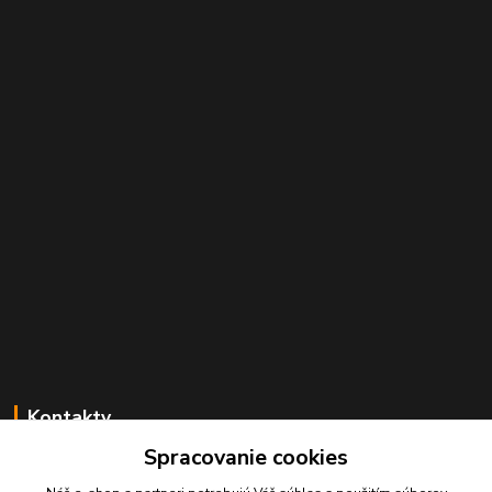
Kontakty
Spracovanie cookies
Juraj Beliansky
+421 903 691 375