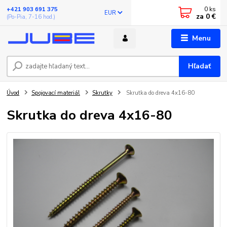
0
ks
+421 903 691 375
EUR
za
0 €
(Po-Pia, 7-16 hod.)
Menu
Hľadať
Úvod
Spojovací materiál
Skrutky
Skrutka do dreva 4x16-80
Skrutka do dreva 4x16-80