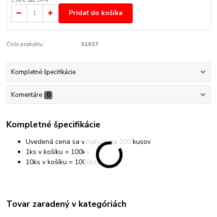
2,36 €
bez DPH
Pridať do košíka
Číslo produktu:
51027
Kompletné špecifikácie
Komentáre
0
Kompletné špecifikácie
Uvedená cena sa vzťahuje na 100 kusov
1ks v košíku
= 100ks
10ks v košíku = 1000ks
Tovar zaradený v kategóriách