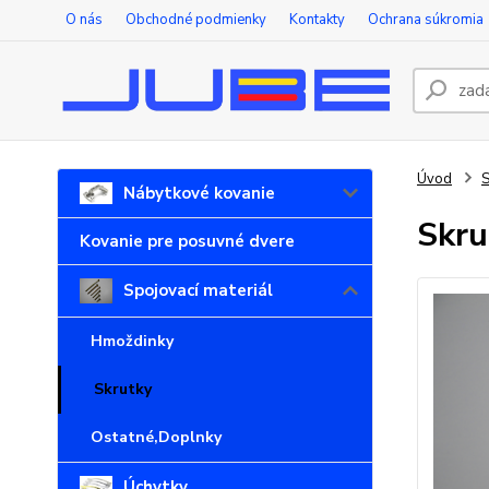
O nás
Obchodné podmienky
Kontakty
Ochrana súkromia
Úvod
S
Nábytkové kovanie
Skru
Kovanie pre posuvné dvere
Spojovací materiál
Hmoždinky
Skrutky
Ostatné,Doplnky
Úchytky