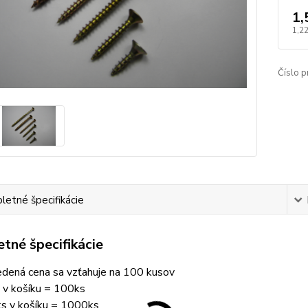
1,
1,22
Číslo p
etné špecifikácie
tné špecifikácie
dená cena sa vzťahuje na 100 kusov
 v košíku
= 100ks
s v košíku = 1000ks