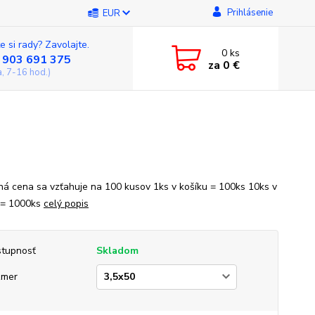
Prihlásenie
EUR
e si rady? Zavolajte.
0
ks
 903 691 375
za
0 €
a, 7-16 hod.)
á cena sa vzťahuje na 100 kusov 1ks v košíku = 100ks 10ks v
 = 1000ks
celý popis
tupnosť
Skladom
zmer