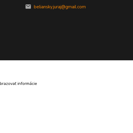
beliansky.juraj@gmail.com
brazovať informácie
Vytvorené na
Eshop-rychlo.sk