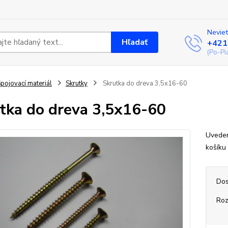
Neviet
Hľadať
+421
(Po-Pi
pojovací materiál
Skrutky
Skrutka do dreva 3,5x16-60
tka do dreva 3,5x16-60
Uveden
košíku
Dos
Ro