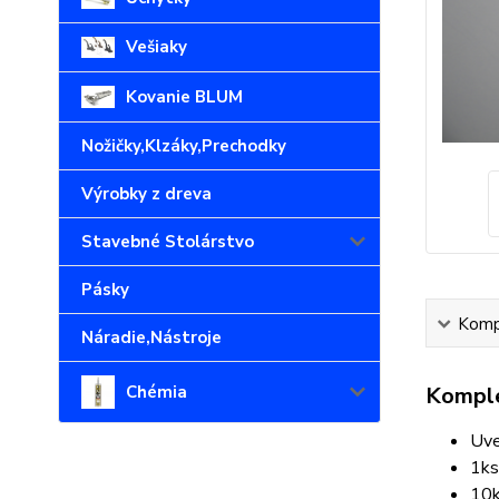
Vešiaky
Kovanie BLUM
Nožičky,Klzáky,Prechodky
Výrobky z dreva
Stavebné Stolárstvo
Pásky
Kompl
Náradie,Nástroje
Chémia
Komple
Uve
1ks
10k