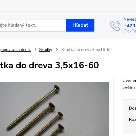
Neviet
Hľadať
+421
(Po-Pi
pojovací materiál
Skrutky
Skrutka do dreva 3,5x16-60
tka do dreva 3,5x16-60
Uveden
košíku
Dos
Ro