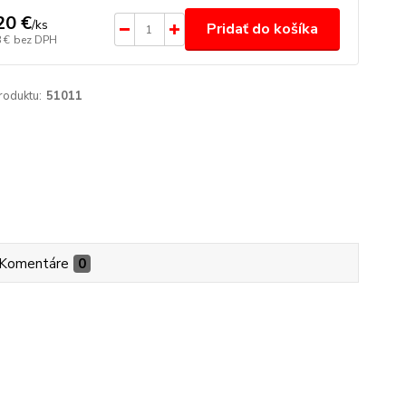
20 €
/
ks
Pridať do košíka
 €
bez DPH
roduktu:
51011
Komentáre
0