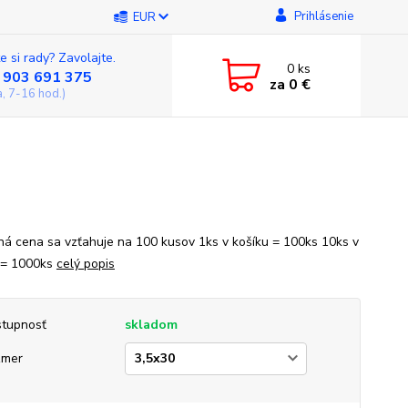
Prihlásenie
EUR
e si rady? Zavolajte.
0
ks
 903 691 375
za
0 €
a, 7-16 hod.)
á cena sa vzťahuje na 100 kusov 1ks v košíku = 100ks 10ks v
 = 1000ks
celý popis
tupnosť
skladom
zmer