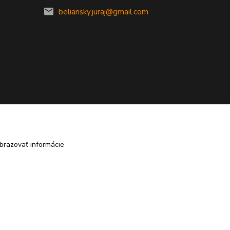
beliansky.juraj@gmail.com
brazovať informácie
Vytvorené na
Eshop-rychlo.sk