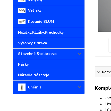
Vešiaky
Kovanie BLUM
Nožičky,Klzáky,Prechodky
Výrobky z dreva
Stavebné Stolárstvo
Pásky
Kompl
Náradie,Nástroje
Chémia
Komple
Uve
1ks
10k