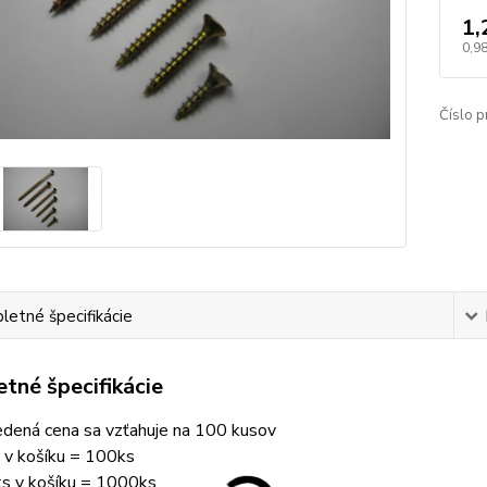
1,
0,98
Číslo p
etné špecifikácie
tné špecifikácie
dená cena sa vzťahuje na 100 kusov
 v košíku
= 100ks
s v košíku = 1000ks