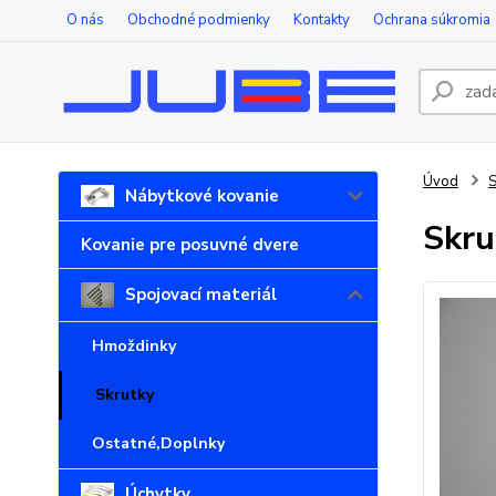
O nás
Obchodné podmienky
Kontakty
Ochrana súkromia
Úvod
S
Nábytkové kovanie
Skru
Kovanie pre posuvné dvere
Spojovací materiál
Hmoždinky
Skrutky
Ostatné,Doplnky
Úchytky