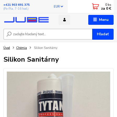
0
ks
+421 903 691 375
EUR
za
0 €
(Po-Pia, 7-16 hod.)
Menu
Hľadať
Úvod
Chémia
Silikon Sanitárny
Silikon Sanitárny