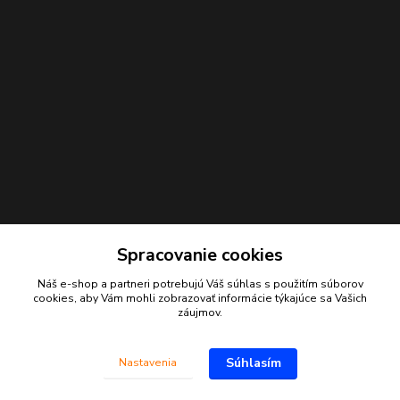
Spracovanie cookies
Náš e-shop a partneri potrebujú Váš
súhlas
s použitím súborov
Kontakty
cookies, aby Vám mohli zobrazovať informácie týkajúce sa Vašich
záujmov.
Juraj Beliansky
+421 903 691 375
Súhlasím
Nastavenia
(Po-Pia, 7-16 hod.)
beliansky.juraj@gmail.com