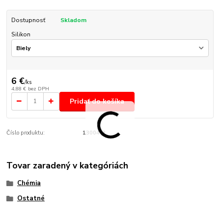
Dostupnosť
Skladom
Silikon
6 €
/
ks
4,88 €
bez DPH
Pridať do košíka
Číslo produktu:
13004-2
Tovar zaradený v kategóriách
Chémia
Ostatné