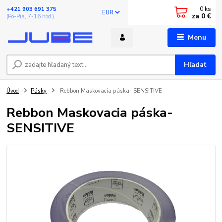
0
ks
+421 903 691 375
EUR
za
0 €
(Po-Pia, 7-16 hod.)
Menu
Hľadať
Úvod
Pásky
Rebbon Maskovacia páska- SENSITIVE
Rebbon Maskovacia páska-
SENSITIVE