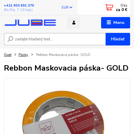
0
ks
+421 903 691 375
EUR
za
0 €
(Po-Pia, 7-16 hod.)
Menu
Hľadať
Úvod
Pásky
Rebbon Maskovacia páska- GOLD
Rebbon Maskovacia páska- GOLD