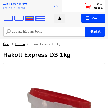
0
ks
+421 903 691 375
EUR
za
0 €
(Po-Pia, 7-16 hod.)
Menu
Hľadať
Úvod
Chémia
Rakoll Express D3 1kg
Rakoll Express D3 1kg