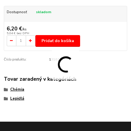
Dostupnosť
skladom
6,20 €
/
ks
5,04 €
bez DPH
Pridať do košíka
Číslo produktu:
13102
Tovar zaradený v kategóriách
Chémia
Lepidlá