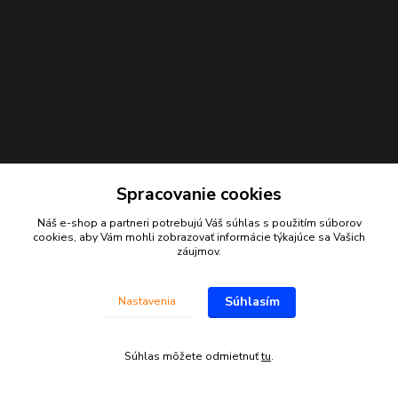
Spracovanie cookies
Náš e-shop a partneri potrebujú Váš
súhlas
s použitím súborov
Kontakty
cookies, aby Vám mohli zobrazovať informácie týkajúce sa Vašich
záujmov.
Juraj Beliansky
+421 903 691 375
Súhlasím
Nastavenia
(Po-Pia, 7-16 hod.)
beliansky.juraj@gmail.com
Súhlas môžete odmietnuť
tu
.