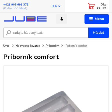
0
ks
+421 903 691 375
EUR
za
0 €
(Po-Pia, 7-16 hod.)
Menu
Hľadať
Úvod
Nábytkové kovanie
Príborníky
Príborník comfort
Príborník comfort