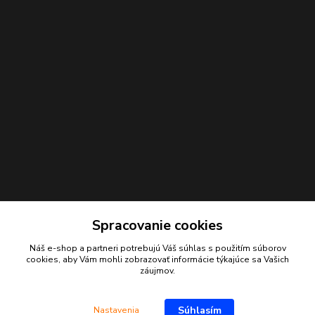
Spracovanie cookies
Náš e-shop a partneri potrebujú Váš
súhlas
s použitím súborov
Kontakty
cookies, aby Vám mohli zobrazovať informácie týkajúce sa Vašich
záujmov.
Juraj Beliansky
+421 903 691 375
Súhlasím
Nastavenia
(Po-Pia, 7-16 hod.)