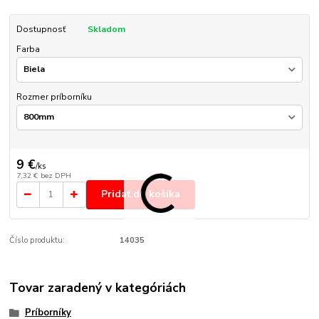
Dostupnosť
Skladom
Farba
Rozmer príborníku
9 €
/
ks
7,32 €
bez DPH
Pridať do košíka
Číslo produktu:
14035
Tovar zaradený v kategóriách
Príborníky