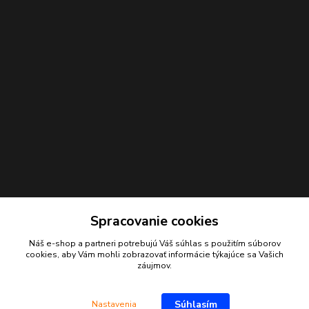
Spracovanie cookies
Náš e-shop a partneri potrebujú Váš
súhlas
s použitím súborov
Kontakty
cookies, aby Vám mohli zobrazovať informácie týkajúce sa Vašich
záujmov.
Juraj Beliansky
+421 903 691 375
Súhlasím
Nastavenia
(Po-Pia, 7-16 hod.)