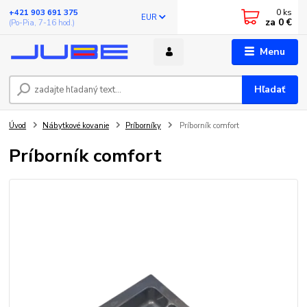
0
ks
+421 903 691 375
EUR
za
0 €
(Po-Pia, 7-16 hod.)
Menu
Hľadať
Úvod
Nábytkové kovanie
Príborníky
Príborník comfort
Príborník comfort