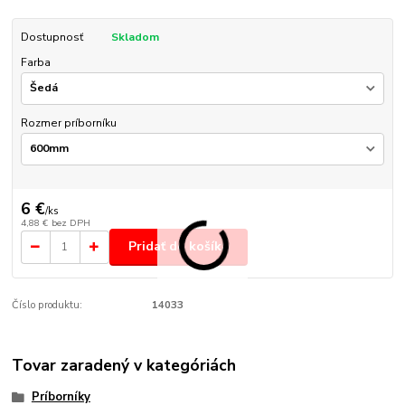
Dostupnosť
Skladom
Farba
Rozmer príborníku
6 €
/
ks
4,88 €
bez DPH
Pridať do košíka
Číslo produktu:
14033
Tovar zaradený v kategóriách
Príborníky