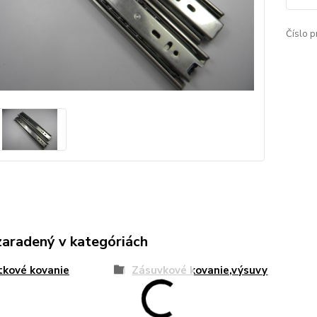
Číslo p
zaradený v kategóriách
kové kovanie
Zásuvkové kovanie,výsuvy