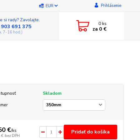
Prihlásenie
EUR
e si rady? Zavolajte.
0
ks
 903 691 375
za
0 €
a, 7-16 hod.)
tupnosť
Skladom
zmer
50 €
/
ks
Pridať do košíka
 €
bez DPH