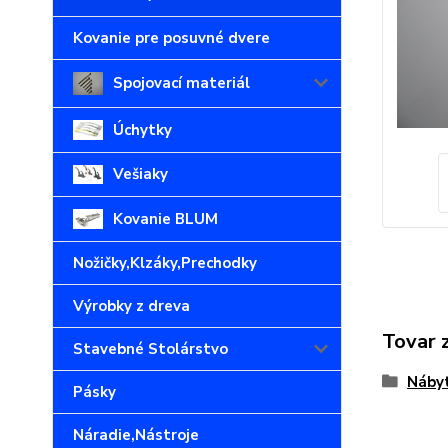
Kovanie pre posuvné dvere
Spojovací materiál
Úchytky
Vešiaky
Kovanie BLUM
Nožičky,Klzáky,Prechodky
Výrobky z dreva
Tovar 
Stavebné Stolárstvo
Nábyt
Pásky
Náradie,Nástroje