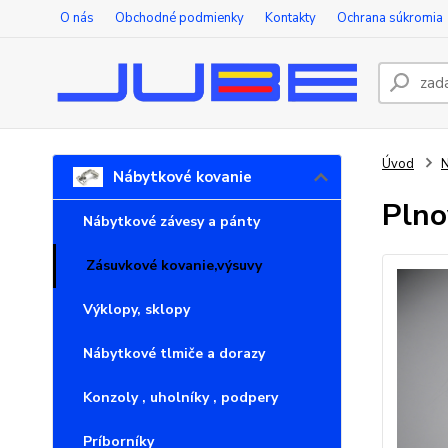
O nás
Obchodné podmienky
Kontakty
Ochrana súkromia
Úvod
N
Nábytkové kovanie
Plno
Nábytkové závesy a pánty
Zásuvkové kovanie,výsuvy
Výklopy, sklopy
Nábytkové tlmiče a dorazy
Konzoly , uholníky , podpery
Príborníky