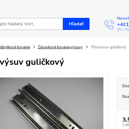
Neviet
Hľadať
+421
(Po-Pi
ábytkové kovanie
Zásuvkové kovanie,výsuvy
Plnovýsuv guličkový
výsuv guličkový
Dos
Ro
3,
2,85