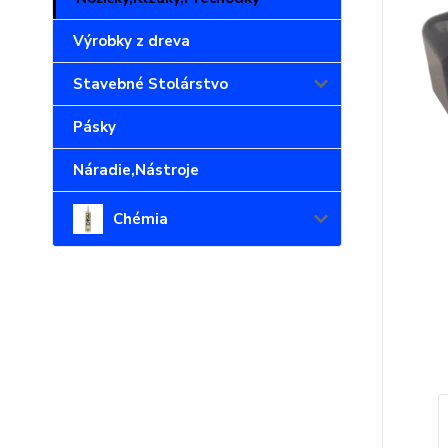
Výrobky z dreva
Stavebné Stolárstvo
Pásky
Náradie,Nástroje
Chémia