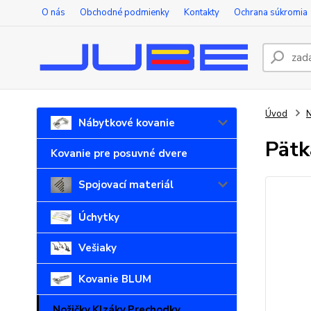
O nás
Obchodné podmienky
Kontakty
Ochrana súkromia
Úvod
N
Nábytkové kovanie
Pätk
Kovanie pre posuvné dvere
Spojovací materiál
Úchytky
Vešiaky
Kovanie BLUM
Nožičky,Klzáky,Prechodky