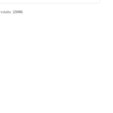
roduktu:
23081