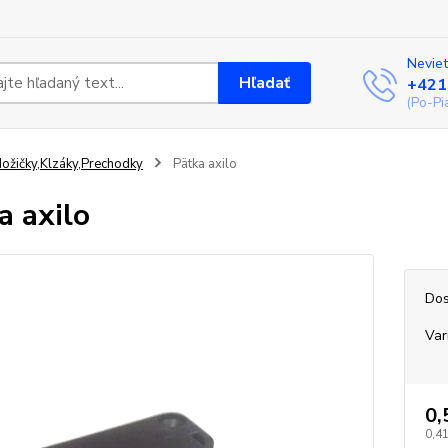
Neviet
Hľadať
+421
(Po-Pi
ožičky,Klzáky,Prechodky
Pätka axilo
a axilo
Dos
Var
0,
0,41