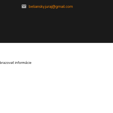
beliansky.juraj@gmail.com
brazovať informácie
Vytvorené na
Eshop-rychlo.sk