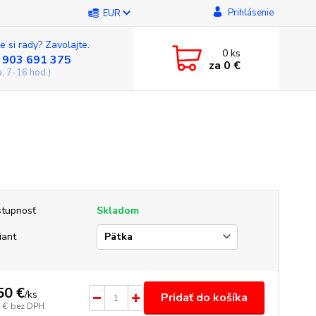
Prihlásenie
EUR
e si rady? Zavolajte.
0
ks
 903 691 375
za
0 €
a, 7-16 hod.)
tupnosť
Skladom
iant
50 €
/
ks
Pridať do košíka
 €
bez DPH