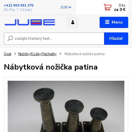
0
ks
+421 903 691 375
EUR
za
0 €
(Po-Pia, 7-16 hod.)
Menu
Hľadať
Úvod
Nožičky,Klzáky,Prechodky
Nábytková nožička patina
Nábytková nožička patina