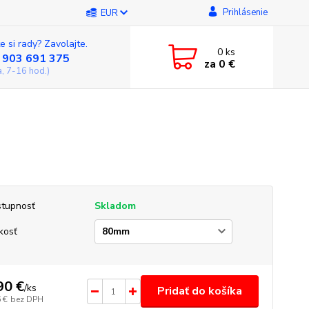
Prihlásenie
EUR
e si rady? Zavolajte.
0
ks
 903 691 375
za
0 €
a, 7-16 hod.)
tupnosť
Skladom
kosť
90 €
/
ks
Pridať do košíka
 €
bez DPH