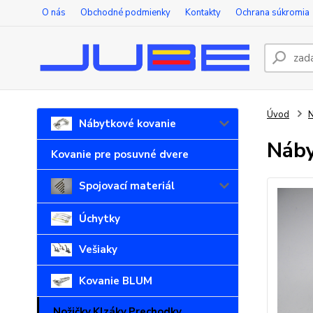
O nás
Obchodné podmienky
Kontakty
Ochrana súkromia
Úvod
N
Nábytkové kovanie
Náby
Kovanie pre posuvné dvere
Spojovací materiál
Úchytky
Vešiaky
Kovanie BLUM
Nožičky,Klzáky,Prechodky