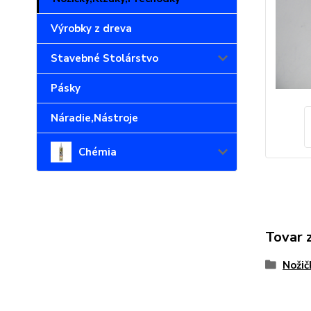
Výrobky z dreva
Stavebné Stolárstvo
Pásky
Náradie,Nástroje
Chémia
Tovar 
Nožič