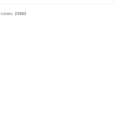
roduktu:
23063