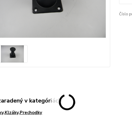
Číslo p
zaradený v kategóriách
ky,Klzáky,Prechodky