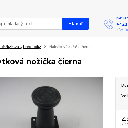
Neviet
Hľadať
+421
(Po-Pi
ožičky,Klzáky,Prechodky
Nábytková nožička čierna
tková nožička čierna
Dos
Veľ
2,
2,36