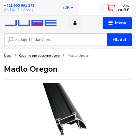
0
ks
+421 903 691 375
EUR
za
0 €
(Po-Pia, 7-16 hod.)
Menu
Hľadať
Úvod
Kovanie pre posuvné dvere
Madlo Oregon
Madlo Oregon