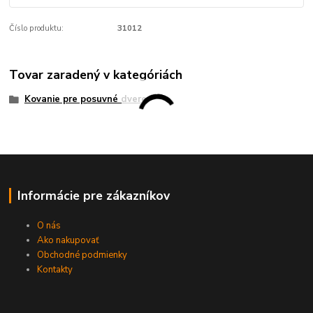
Číslo produktu:
31012
Tovar zaradený v kategóriách
Kovanie pre posuvné dvere
Informácie pre zákazníkov
O nás
Ako nakupovať
Obchodné podmienky
Kontakty