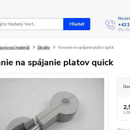
Neviet
Hľadať
+421
(Po-Pi
pojovací materiál
Skrutky
Kovanie na spájanie platov quick
nie na spájanie platov quick
Dos
2,
2,03