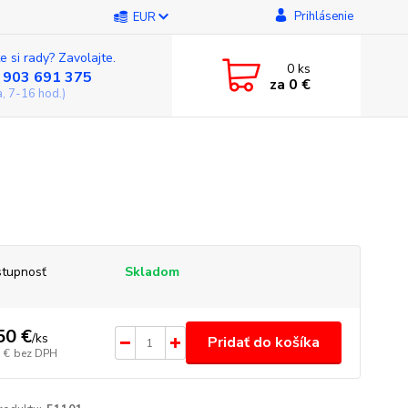
Prihlásenie
EUR
e si rady? Zavolajte.
0
ks
 903 691 375
za
0 €
a, 7-16 hod.)
tupnosť
Skladom
50 €
/
ks
Pridať do košíka
 €
bez DPH