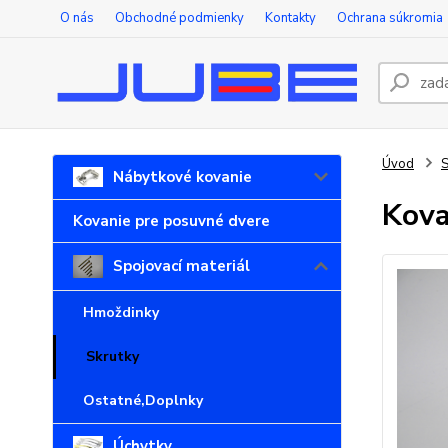
O nás
Obchodné podmienky
Kontakty
Ochrana súkromia
Úvod
S
Nábytkové kovanie
Kova
Kovanie pre posuvné dvere
Spojovací materiál
Hmoždinky
Skrutky
Ostatné,Doplnky
Úchytky