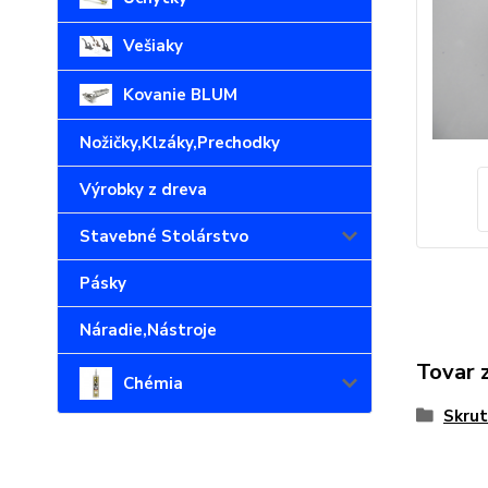
Vešiaky
Kovanie BLUM
Nožičky,Klzáky,Prechodky
Výrobky z dreva
Stavebné Stolárstvo
Pásky
Náradie,Nástroje
Tovar 
Chémia
Skrut