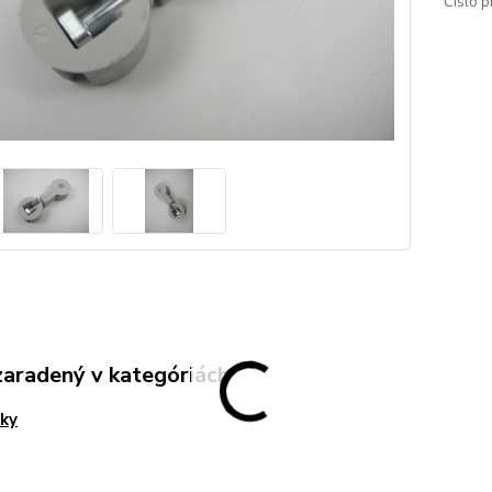
Číslo p
zaradený v kategóriách
ky