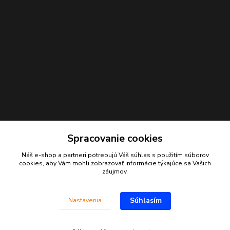
Spracovanie cookies
Náš e-shop a partneri potrebujú Váš
súhlas
s použitím súborov
Kontakty
cookies, aby Vám mohli zobrazovať informácie týkajúce sa Vašich
záujmov.
Juraj Beliansky
+421 903 691 375
Súhlasím
Nastavenia
(Po-Pia, 7-16 hod.)
beliansky.juraj@gmail.com