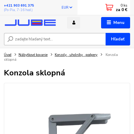
0
ks
+421 903 691 375
EUR
za
0 €
(Po-Pia, 7-16 hod.)
Menu
Hľadať
Úvod
Nábytkové kovanie
Konzoly , uholníky , podpery
Konzola
sklopná
Konzola sklopná