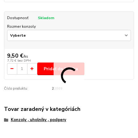
Dostupnosť
Skladom
Rozmer konzoly
9,50 €
/
ks
7,72 €
bez DPH
Pridať do košíka
Číslo produktu:
22009
Tovar zaradený v kategóriách
Konzoly , uholníky , podpery