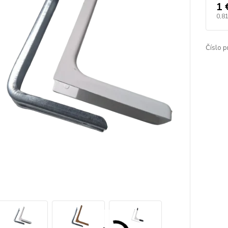
1 
0,81
Číslo p