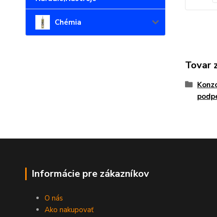
Chémia
Tovar 
Konzo
podp
Informácie pre zákazníkov
O nás
Ako nakupovať