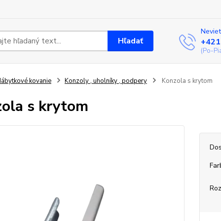
Neviet
Hľadať
+421
(Po-Pi
ábytkové kovanie
Konzoly , uholníky , podpery
Konzola s krytom
ola s krytom
Dos
Far
Ro