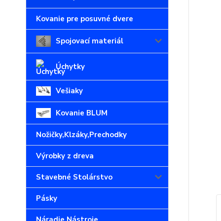
Kovanie pre posuvné dvere
Spojovací materiál
Úchytky
Vešiaky
Kovanie BLUM
Nožičky,Klzáky,Prechodky
Výrobky z dreva
Stavebné Stolárstvo
Pásky
Náradie,Nástroje