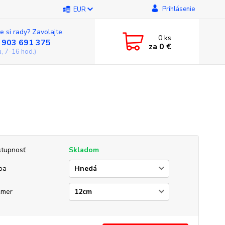
Prihlásenie
EUR
e si rady? Zavolajte.
0
ks
 903 691 375
za
0 €
a, 7-16 hod.)
tupnosť
Skladom
ba
zmer