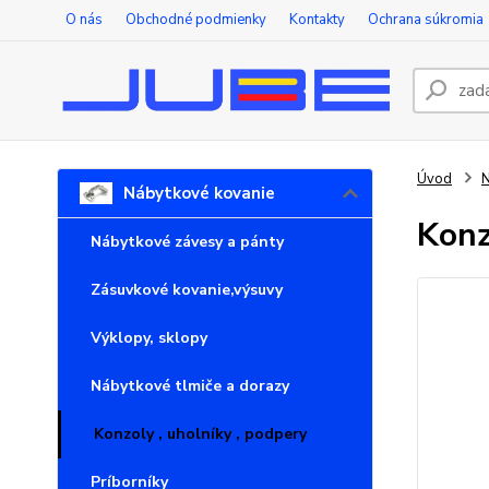
O nás
Obchodné podmienky
Kontakty
Ochrana súkromia
Úvod
N
Nábytkové kovanie
Konz
Nábytkové závesy a pánty
Zásuvkové kovanie,výsuvy
Výklopy, sklopy
Nábytkové tlmiče a dorazy
Konzoly , uholníky , podpery
Príborníky