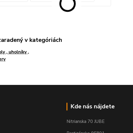
zaradený v kategóriách
ly , uholníky ,
ery
Kde nás nájdete
Nitrianska 70 JUBE