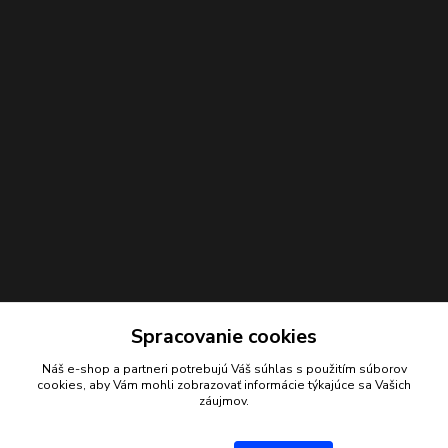
Spracovanie cookies
Náš e-shop a partneri potrebujú Váš
súhlas
s použitím súborov
Kontakty
cookies, aby Vám mohli zobrazovať informácie týkajúce sa Vašich
záujmov.
Juraj Beliansky
+421 903 691 375