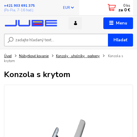
0
ks
+421 903 691 375
EUR
za
0 €
(Po-Pia, 7-16 hod.)
Menu
Hľadať
Úvod
Nábytkové kovanie
Konzoly , uholníky , podpery
Konzola s
krytom
Konzola s krytom