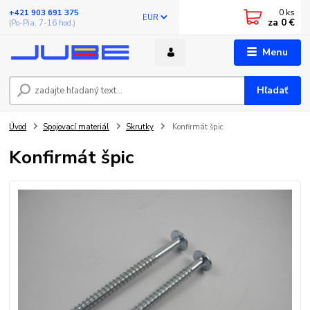
0
ks
+421 903 691 375
EUR
za
0 €
(Po-Pia, 7-16 hod.)
Menu
Hľadať
Úvod
Spojovací materiál
Skrutky
Konfirmát špic
Konfirmát špic