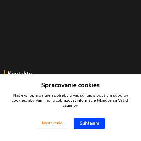
Kontakty
Spracovanie cookies
Juraj Beliansky
+421 903 691 375
Náš e-shop a partneri potrebujú Váš
súhlas
s použitím súborov
(Po-Pia, 7-16 hod.)
cookies, aby Vám mohli zobrazovať informácie týkajúce sa Vašich
záujmov.
beliansky.juraj@gmail.com
Súhlasím
Nastavenia