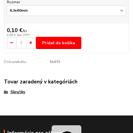
Rozmer
0,10 €
/
ks
0,08 €
bez DPH
Pridať do košíka
Číslo produktu:
51071
Tovar zaradený v kategóriách
Skrutky