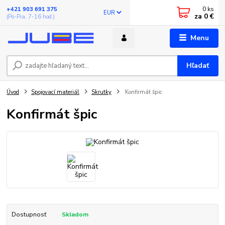
0
ks
+421 903 691 375
EUR
za
0 €
(Po-Pia, 7-16 hod.)
Menu
Hľadať
Úvod
Spojovací materiál
Skrutky
Konfirmát špic
Konfirmát špic
Dostupnosť
Skladom