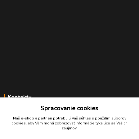
Kontakty
Spracovanie cookies
Juraj Beliansky
+421 903 691 375
Náš e-shop a partneri potrebujú Váš
súhlas
s použitím súborov
(Po-Pia, 7-16 hod.)
cookies, aby Vám mohli zobrazovať informácie týkajúce sa Vašich
záujmov.
beliansky.juraj@gmail.com