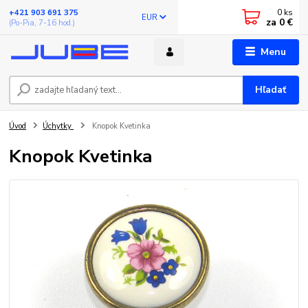
0
ks
+421 903 691 375
EUR
za
0 €
(Po-Pia, 7-16 hod.)
Menu
Hľadať
Úvod
Úchytky
Knopok Kvetinka
Knopok Kvetinka