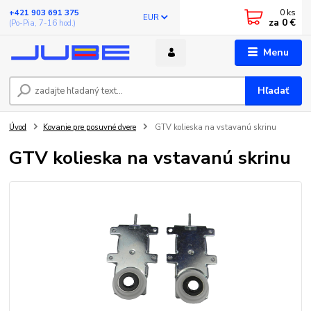
0
ks
+421 903 691 375
EUR
za
0 €
(Po-Pia, 7-16 hod.)
Menu
Hľadať
Úvod
Kovanie pre posuvné dvere
GTV kolieska na vstavanú skrinu
GTV kolieska na vstavanú skrinu