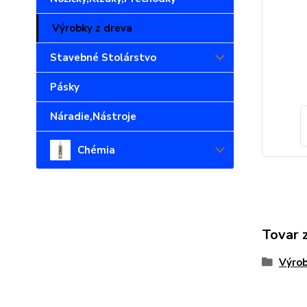
Výrobky z dreva
Stavebné Stolárstvo
Pásky
Náradie,Nástroje
Chémia
Tovar 
Výrob