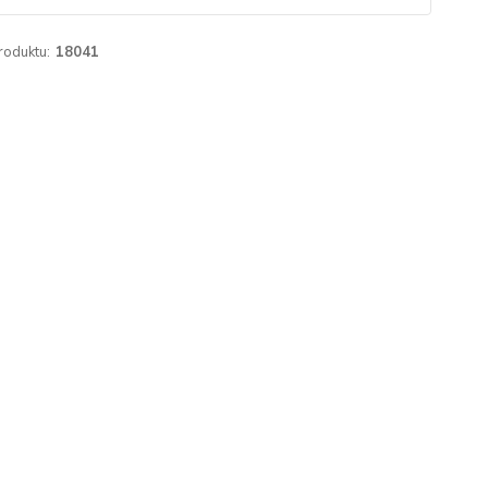
roduktu:
18041