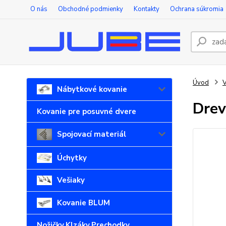
O nás
Obchodné podmienky
Kontakty
Ochrana súkromia
Úvod
V
Nábytkové kovanie
Drev
Kovanie pre posuvné dvere
Spojovací materiál
Úchytky
Vešiaky
Kovanie BLUM
Nožičky,Klzáky,Prechodky