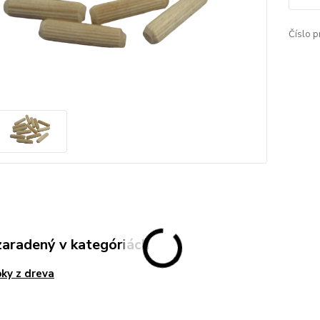
Číslo p
zaradený v kategóriách
ky z dreva