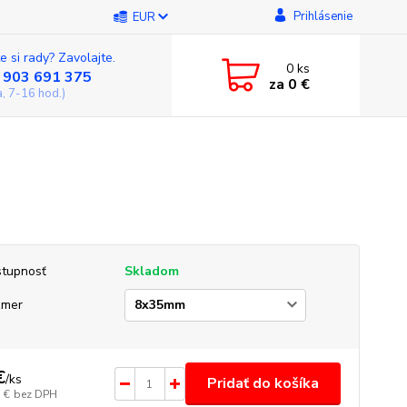
Prihlásenie
EUR
e si rady? Zavolajte.
0
ks
 903 691 375
za
0 €
a, 7-16 hod.)
tupnosť
Skladom
zmer
€
/
ks
Pridať do košíka
 €
bez DPH