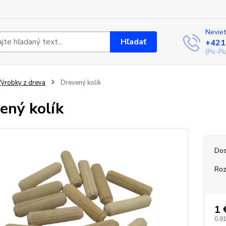
Neviet
Hľadať
+421
(Po-Pi
ýrobky z dreva
Drevený kolík
ený kolík
Dos
Ro
1 
0,81