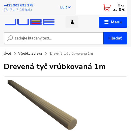
0
ks
+421 903 691 375
EUR
za
0 €
(Po-Pia, 7-16 hod.)
Menu
Hľadať
Úvod
Výrobky z dreva
Drevená tyč vrúbkovaná 1m
Drevená tyč vrúbkovaná 1m