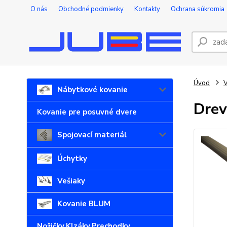
O nás
Obchodné podmienky
Kontakty
Ochrana súkromia
Úvod
V
Nábytkové kovanie
Drev
Kovanie pre posuvné dvere
Spojovací materiál
Úchytky
Vešiaky
Kovanie BLUM
Nožičky,Klzáky,Prechodky