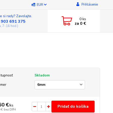
Prihlásenie
EUR
e si rady? Zavolajte.
0
ks
 903 691 375
za
0 €
a, 7-16 hod.)
tupnosť
Skladom
emer
60 €
/
ks
Pridať do košíka
 €
bez DPH