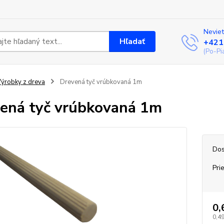
Neviet
Hľadať
+421
(Po-Pi
ýrobky z dreva
Drevená tyč vrúbkovaná 1m
ená tyč vrúbkovaná 1m
Dos
Pri
0,
0,49