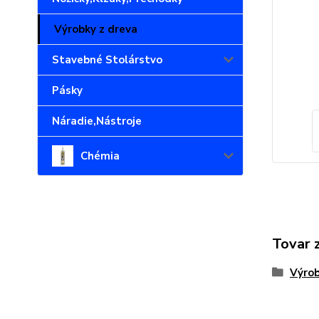
Výrobky z dreva
Stavebné Stolárstvo
Pásky
Náradie,Nástroje
Chémia
Tovar 
Výrob