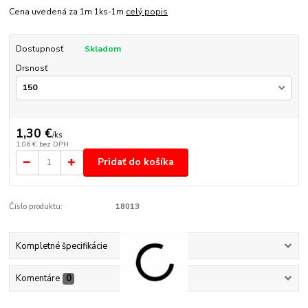
Cena uvedená za 1m 1ks-1m
celý popis
Dostupnosť
Skladom
Drsnosť
1,30 €
/
ks
1,06 €
bez DPH
Pridať do košíka
Číslo produktu:
18013
Kompletné špecifikácie
Komentáre
0