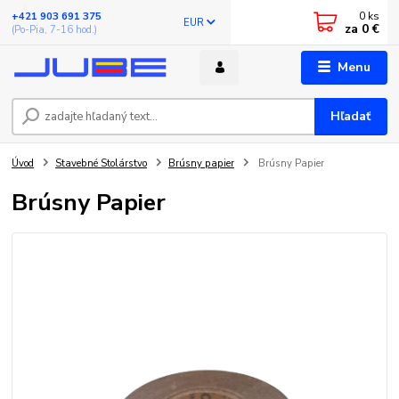
0
ks
+421 903 691 375
EUR
za
0 €
(Po-Pia, 7-16 hod.)
Menu
Hľadať
Úvod
Stavebné Stolárstvo
Brúsny papier
Brúsny Papier
Brúsny Papier