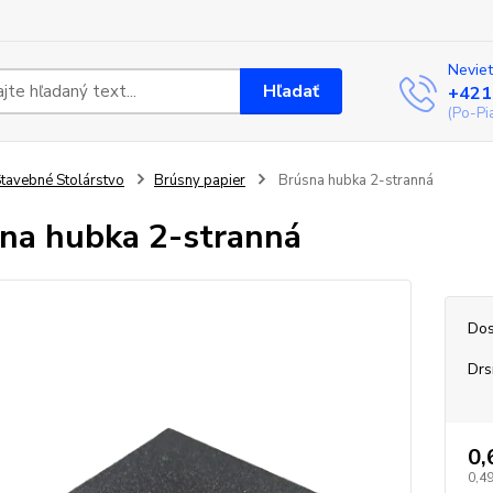
Neviet
Hľadať
+421
(Po-Pi
tavebné Stolárstvo
Brúsny papier
Brúsna hubka 2-stranná
na hubka 2-stranná
Dos
Drs
0,
0,49