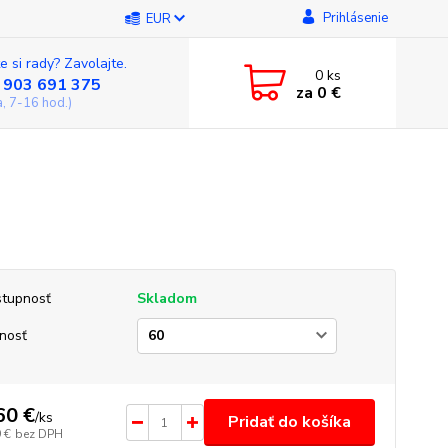
Prihlásenie
EUR
e si rady? Zavolajte.
0
ks
 903 691 375
za
0 €
a, 7-16 hod.)
tupnosť
Skladom
nosť
60 €
/
ks
Pridať do košíka
 €
bez DPH