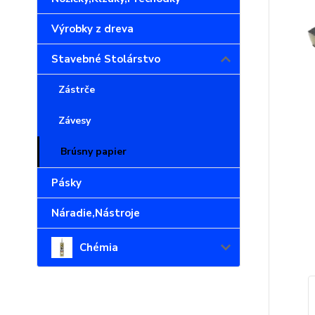
Výrobky z dreva
Stavebné Stolárstvo
Zástrče
Závesy
Brúsny papier
Pásky
Náradie,Nástroje
Chémia