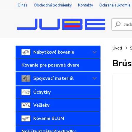
O nás
Obchodné podmienky
Kontakty
Ochrana súkromia
Úvod
S
Nábytkové kovanie
Brús
Kovanie pre posuvné dvere
Spojovací materiál
Úchytky
Vešiaky
Kovanie BLUM
Nožičky,Klzáky,Prechodky