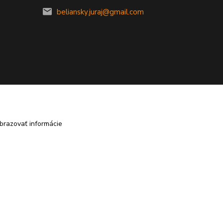
beliansky.juraj@gmail.com
brazovať informácie
Vytvorené na
Eshop-rychlo.sk