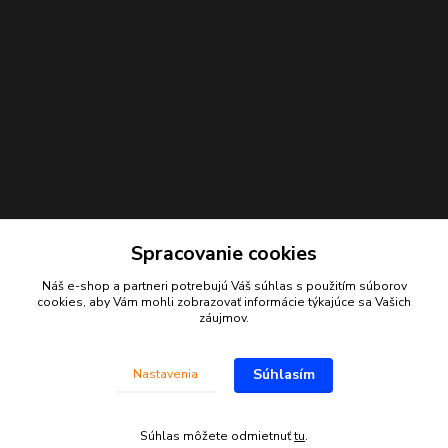
Spracovanie cookies
Náš e-shop a partneri potrebujú Váš
súhlas
s použitím súborov
Kontakty
cookies, aby Vám mohli zobrazovať informácie týkajúce sa Vašich
záujmov.
Juraj Beliansky
+421 903 691 375
Súhlasím
Nastavenia
(Po-Pia, 7-16 hod.)
beliansky.juraj@gmail.com
Súhlas môžete odmietnuť
tu
.