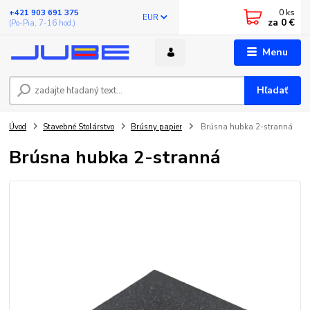
0
ks
+421 903 691 375
EUR
za
0 €
(Po-Pia, 7-16 hod.)
Menu
Hľadať
Úvod
Stavebné Stolárstvo
Brúsny papier
Brúsna hubka 2-stranná
Brúsna hubka 2-stranná