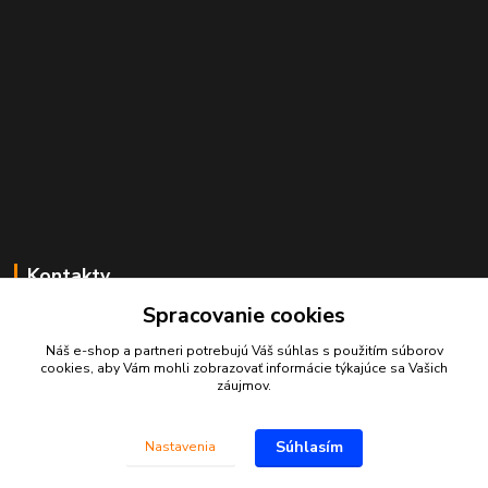
Kontakty
Spracovanie cookies
Juraj Beliansky
+421 903 691 375
Náš e-shop a partneri potrebujú Váš
súhlas
s použitím súborov
(Po-Pia, 7-16 hod.)
cookies, aby Vám mohli zobrazovať informácie týkajúce sa Vašich
záujmov.
beliansky.juraj@gmail.com
Súhlasím
Nastavenia