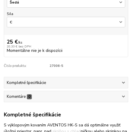
Sila
25 €
/
ks
20,33 €
bez DPH
Momentálne nie je k dispozícii
Číslo produktu:
27006-5
Kompletné špecifikácie
Komentáre
0
Kompletné špecifikácie
S výklopovým kovaním AVENTOS HK-S sa dá optimálne využiť
úložný priestor, napr. nad skriňou s chladničkou alebo skrinkou na