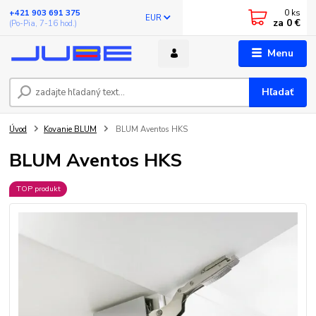
0
ks
+421 903 691 375
EUR
za
0 €
(Po-Pia, 7-16 hod.)
Menu
Hľadať
Úvod
Kovanie BLUM
BLUM Aventos HKS
BLUM Aventos HKS
TOP produkt