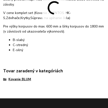
zásoby.
V cene komplet set (Kovanie AVENTOS HK-
S,Zdvíhače,Krytky,Súprava na upínanie čela)
Pre výšky korpusov do max. 600 mm a šírky korpusov do 1800 mm
(v závislosti od ukazovateľa výkonnosti).
B-slabý
C-stredný
E-silný
Tovar zaradený v kategóriách
Kovanie BLUM