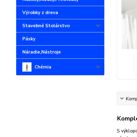
Výrobky z dreva
Stavebné Stolárstvo
Pásky
Náradie,Nástroje
Chémia
Kompl
Komple
S výklopo