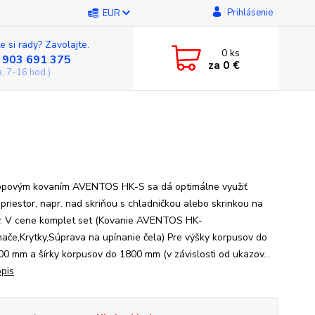
Prihlásenie
EUR
e si rady? Zavolajte.
0
ks
 903 691 375
za
0 €
a, 7-16 hod.)
opovým kovaním AVENTOS HK-S sa dá optimálne využiť
 priestor, napr. nad skriňou s chladničkou alebo skrinkou na
. V cene komplet set (Kovanie AVENTOS HK-
hače,Krytky,Súprava na upínanie čela) Pre výšky korpusov do
00 mm a šírky korpusov do 1800 mm (v závislosti od ukazov...
opis