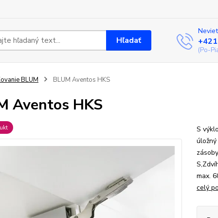
Neviet
Hľadať
+421
(Po-Pi
Kovanie BLUM
BLUM Aventos HKS
M Aventos HKS
ukt
S výkl
úložný
zásoby
S,Zdví
max. 6
celý p