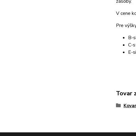
zásoby.
V cene k
Pre výšk
B-s
C-s
E-s
Tovar 
Kova