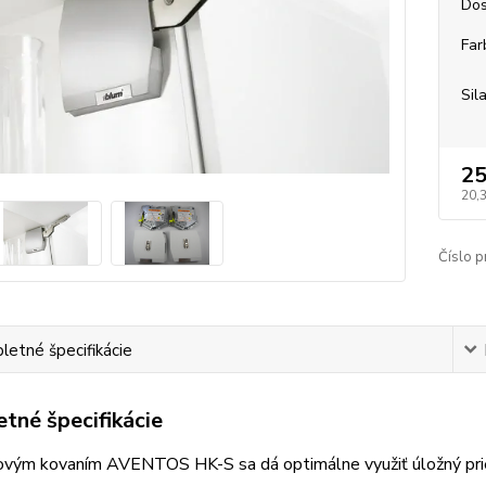
Dos
Far
Sil
25
20,
Číslo p
etné špecifikácie
tné špecifikácie
vým kovaním AVENTOS HK-S sa dá optimálne využiť úložný priest