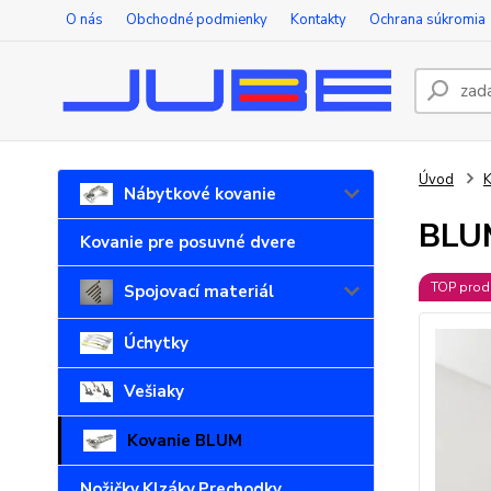
O nás
Obchodné podmienky
Kontakty
Ochrana súkromia
Úvod
Nábytkové kovanie
BLU
Kovanie pre posuvné dvere
TOP prod
Spojovací materiál
Úchytky
Vešiaky
Kovanie BLUM
Nožičky,Klzáky,Prechodky