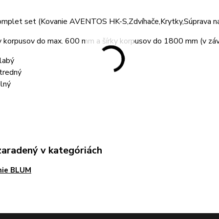
omplet set (Kovanie AVENTOS HK-S,Zdvíhače,Krytky,Súprava na 
y korpusov do max. 600 mm a šírky korpusov do 1800 mm (v závi
labý
tredný
ilný
zaradený v kategóriách
nie BLUM