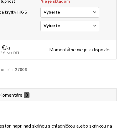
tupnosť
Nie je skladom
ba krytky HK-S
a
 €
/
ks
Momentálne nie je k dispozícii
33 €
bez DPH
roduktu:
27006
Komentáre
0
or, napr. nad skriňou s chladničkou alebo skrinkou na