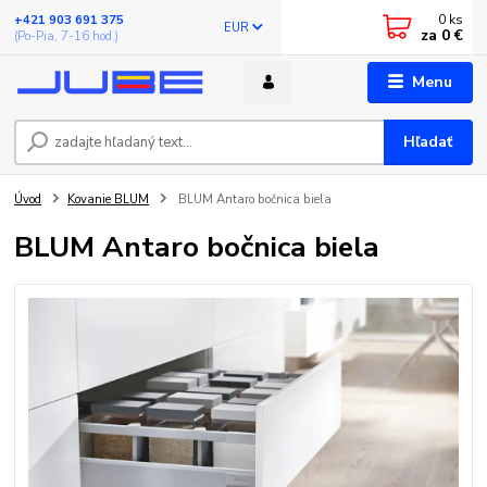
0
ks
+421 903 691 375
EUR
za
0 €
(Po-Pia, 7-16 hod.)
Menu
Hľadať
Úvod
Kovanie BLUM
BLUM Antaro bočnica biela
BLUM Antaro bočnica biela