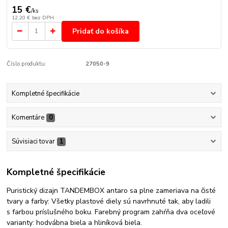
15 €
/
ks
12,20 €
bez DPH
Pridať do košíka
Číslo produktu:
27050-9
Kompletné špecifikácie
Komentáre
0
Súvisiaci tovar
1
Kompletné špecifikácie
Puristický dizajn TANDEMBOX antaro sa plne zameriava na čisté
tvary a farby: Všetky plastové diely sú navrhnuté tak, aby ladili
s farbou príslušného boku. Farebný program zahŕňa dva oceľové
varianty: hodvábna biela a hliníková biela.