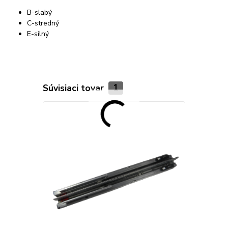
B-slabý
C-stredný
E-silný
Súvisiaci tovar
1