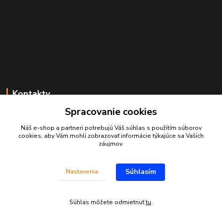
Kontakty
Spracovanie cookies
Juraj Beliansky
+421 903 691 375
Náš e-shop a partneri potrebujú Váš
súhlas
s použitím súborov
(Po-Pia, 7-16 hod.)
cookies, aby Vám mohli zobrazovať informácie týkajúce sa Vašich
záujmov.
beliansky.juraj@gmail.com
Súhlasím
Nastavenia
Súhlas môžete odmietnuť
tu
.
Vytvorené na
Eshop-rychlo.sk