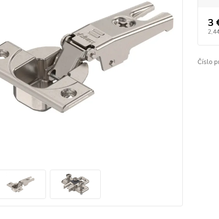
3 
2,44
Číslo p