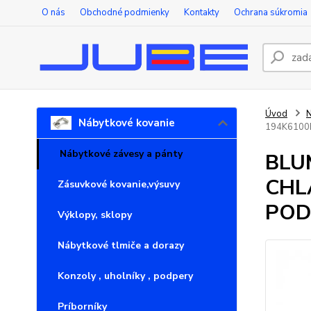
O nás
Obchodné podmienky
Kontakty
Ochrana súkromia
Úvod
N
Nábytkové kovanie
194K6100
Nábytkové závesy a pánty
BLU
CHL
Zásuvkové kovanie,výsuvy
POD
Výklopy, sklopy
Nábytkové tlmiče a dorazy
Konzoly , uholníky , podpery
Príborníky