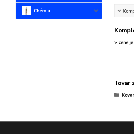
Chémia
Kompl
Komple
V cene j
Tovar 
Kova