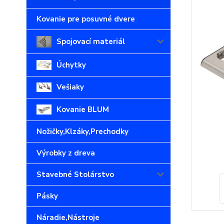
Kovanie pre posuvné dvere
Spojovací materiál
Úchytky
Vešiaky
Kovanie BLUM
Nožičky,Klzáky,Prechodky
Výrobky z dreva
Stavebné Stolárstvo
Pásky
Náradie,Nástroje