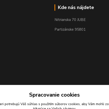
Kde nás nájdete
Nitrianska 70 JUBE
Partizánske 95801
Spracovanie cookies
eri potrebujú Váš
súhlas
s použitím súborov cookies, aby Vám mohli zo
týkajúce sa Vašich záujmov.