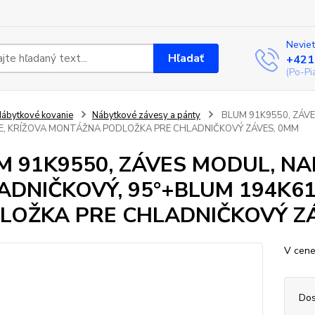
Neviet
Hľadať
+421
(Po-Pi
ábytkové kovanie
Nábytkové závesy a pánty
BLUM 91K9550, ZÁVE
E, KRÍŽOVA MONTÁŽNA PODLOŽKA PRE CHLADNIČKOVÝ ZÁVES, 0MM
M 91K9550, ZÁVES MODUL, NA
ADNIČKOVÝ, 95°+BLUM 194K6
LOŽKA PRE CHLADNIČKOVÝ Z
V cene
Dos