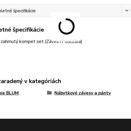
etné špecifikácie
tné špecifikácie
e zahrnutý kompet set (Záves+Podložka)
zaradený v kategóriách
nie BLUM
Nábytkové závesy a pánty