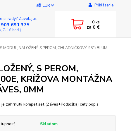
Prihlásenie
EUR
e si rady? Zavolajte.
0
ks
 903 691 375
za
0 €
a, 7-16 hod.)
S MODUL, NALOŽENÝ, S PEROM, CHLADNIČKOVÝ, 95°+BLUM
LOŽENÝ, S PEROM,
100E, KRÍŽOVA MONTÁŽNA
ÁVES, 0MM
 je zahrnutý kompet set (Záves+Podložka)
celý popis
tupnosť
Skladom